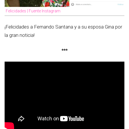
Felicidades | Fuente Instagram
¡Felicidades a Fernando Santana y a su esposa Gina por
la gran noticia!
***