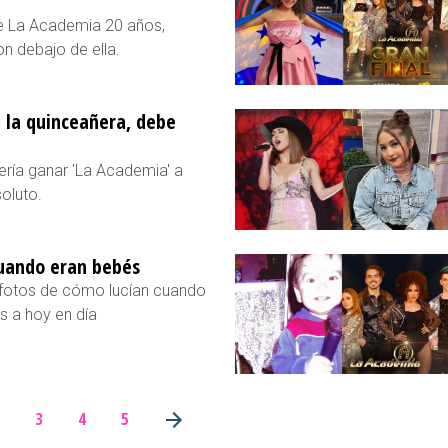
de La Academia 20 años,
n debajo de ella.
, la quinceañera, debe
ería ganar 'La Academia' a
oluto.
 cuando eran bebés
 fotos de cómo lucían cuando
s a hoy en día
3
4
5