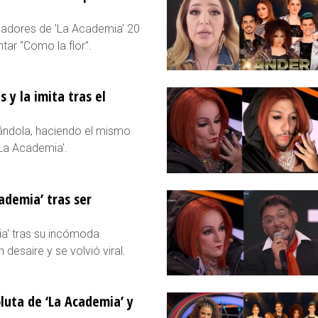
nadores de 'La Academia' 20
tar "Como la flor".
 y la imita tras el
tándola, haciendo el mismo
'La Academia'.
ademia’ tras ser
a' tras su incómoda
 desaire y se volvió viral.
luta de ‘La Academia’ y