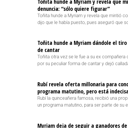
Toñita hunde a Myriam y revela que m
denuncia: “sólo quiere figurar”
Toñita hunde a Myriam y revela que mintió c
dijo que le había puesto, pues aseguró que sol
Toñita hunde a Myriam dándole el tiro
de cantar
Toñita otra vez se le fue a su ex compañer
por su peculiar forma de cantar y dejó call
Rubí revela oferta millonaria para con
programa matutino, pero está indecis
Rubí la quinceañera famosa, recibió una prop
un programa matutino, para ser parte de su el
Myriam deja de seguir a ganadores de 