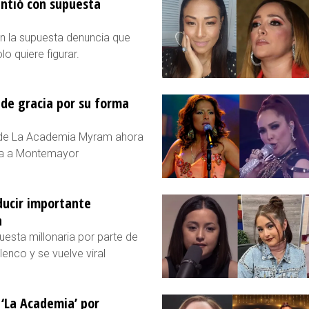
intió con supuesta
on la supuesta denuncia que
o quiere figurar.
 de gracia por su forma
a de La Academia Myram ahora
ada a Montemayor
ducir importante
a
uesta millonaria por parte de
enco y se vuelve viral
‘La Academia’ por