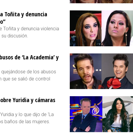
ra Toñita y denuncia
ro”
e Toñita y denuncia violencia
 su discusión.
abusos de ‘La Academia’ y
, quejándose de los abusos
 que se salió de control
sobre Yuridia y cámaras
uridia y lo que dijo de 'La
s baños de las mujeres.