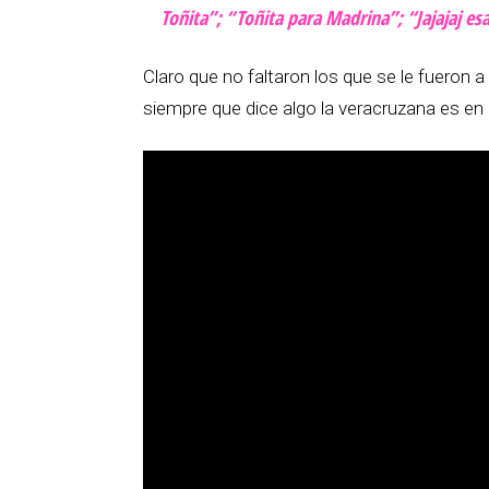
Toñita”; “Toñita para Madrina”; “Jajajaj esa
Claro que no faltaron los que se le fueron 
siempre que dice algo la veracruzana es e