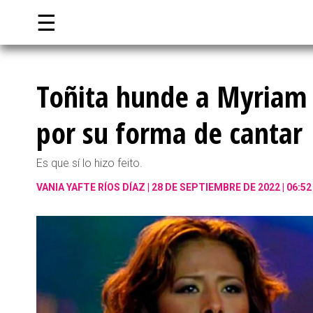
☰
Toñita hunde a Myriam d
por su forma de cantar
Es que sí lo hizo feito.
VANIA YAFTE RÍOS DÍAZ
28 DE SEPTIEMBRE DE 2022 | 06:5