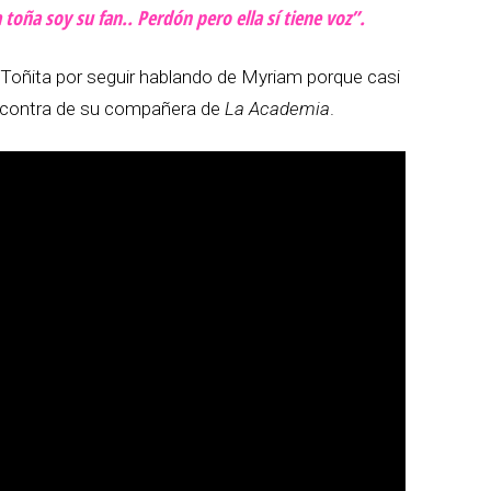
 toña soy su fan.. Perdón pero ella sí tiene voz”.
a Toñita por seguir hablando de Myriam porque casi
n contra de su compañera de
La Academia
.