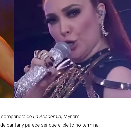
x compañera de
La Academia
, Myriam
e cantar y parece ser que el pleito no termina