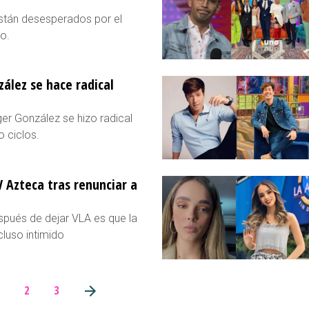
están desesperados por el
o.
zález se hace radical
ger González se hizo radical
o ciclos.
 Azteca tras renunciar a
spués de dejar VLA es que la
luso intimido
2
3