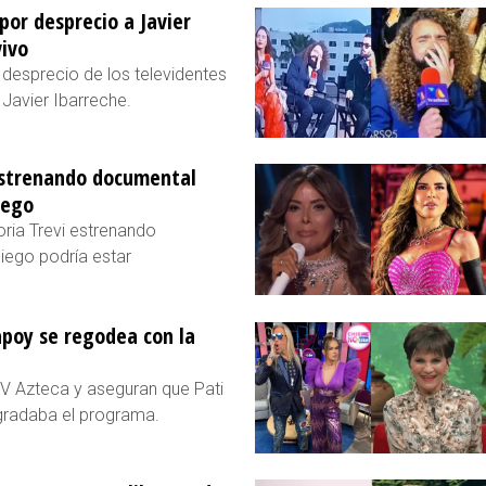
por desprecio a Javier
vivo
 desprecio de los televidentes
Javier Ibarreche.
 estrenando documental
iego
oria Trevi estrenando
iego podría estar
hapoy se regodea con la
 TV Azteca y aseguran que Pati
agradaba el programa.