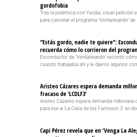
gordofobia
Tras la polémica con Yuridia, crean petición 
para cancelar el programa 'Ventaneando' de
“Estás gordo, nadie te quiere”: Excon
recuerda cómo lo corrieron del progra
Exconductor de 'Ventaneando' recordó cómo
cuando trabajaba ahí y le dijeron algunos c
Aristeo Cázares espera demanda millon
fracaso de ‘LCDLF3’
Aristeo Cázares espera demanda millonaria d
para irse a 'La Casa de los Famosos 3' en d
Capi Pérez revela que en ‘Venga La Al