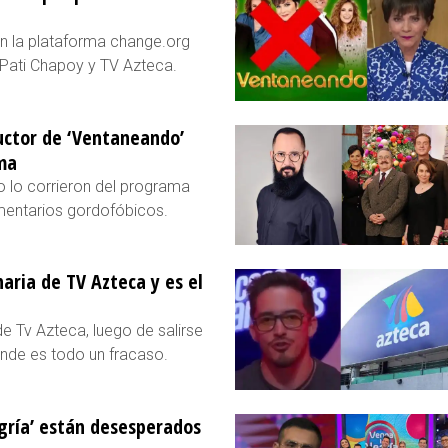
en la plataforma change.org
 Pati Chapoy y TV Azteca.
ductor de ‘Ventaneando’
ma
 lo corrieron del programa
omentarios gordofóbicos.
aria de TV Azteca y es el
e Tv Azteca, luego de salirse
onde es todo un fracaso.
egría’ están desesperados