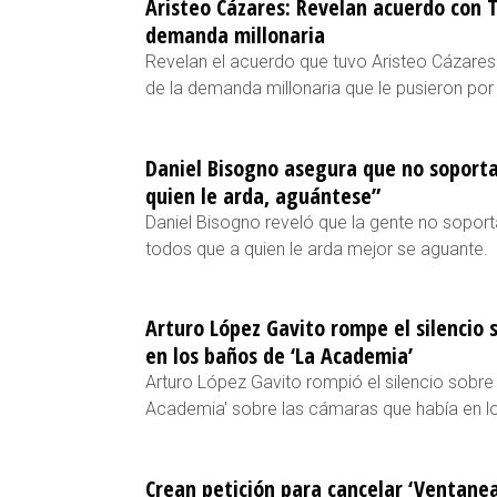
Aristeo Cázares: Revelan acuerdo con T
demanda millonaria
Revelan el acuerdo que tuvo Aristeo Cázares
de la demanda millonaria que le pusieron por
Daniel Bisogno asegura que no soporta
quien le arda, aguántese”
Daniel Bisogno reveló que la gente no soport
todos que a quien le arda mejor se aguante.
Arturo López Gavito rompe el silencio 
en los baños de ‘La Academia’
Arturo López Gavito rompió el silencio sobre Y
Academia' sobre las cámaras que había en lo
Crean petición para cancelar ‘Ventane