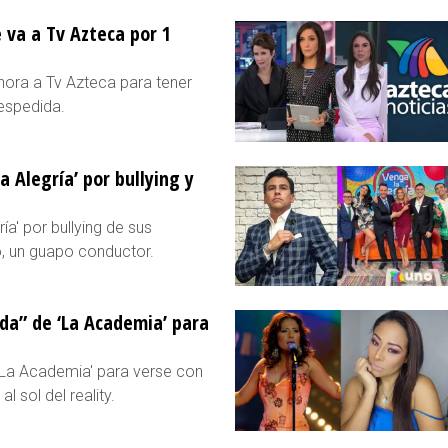
e va a Tv Azteca por 1
ahora a Tv Azteca para tener
espedida.
 Alegría’ por bullying y
ía' por bullying de sus
, un guapo conductor.
ada” de ‘La Academia’ para
'La Academia' para verse con
l sol del reality.