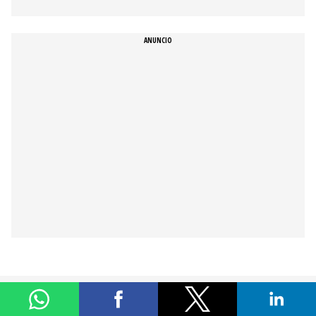
Derechos reservados © Todos Los Jugadores.
TLJ y el logo de TLJ son marcas registradas.
¿Quiénes somos?
Contacto
Términos y Condiciones
Aviso de privacidad
Tu Cochinito
Viviendo en Casa