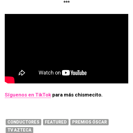
***
Síguenos en TikTok
para más chismecito.
CONDUCTORES
FEATURED
PREMIOS ÓSCAR
TV AZTECA