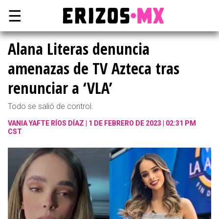
☰
Alana Literas denuncia
amenazas de TV Azteca tras
renunciar a ‘VLA’
Todo se salió de control.
VANIA YAFTE RÍOS DÍAZ
1 DE FEBRERO DE 2023 | 02:31 PM
CST