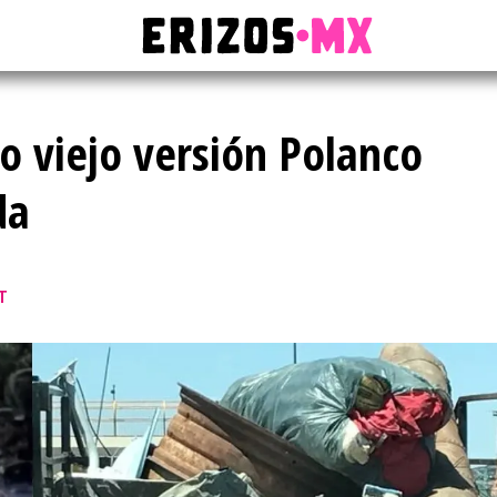
ro viejo versión Polanco
da
T