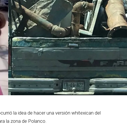
ocurrió la idea de hacer una versión whitexican del
ara la zona de Polanco.