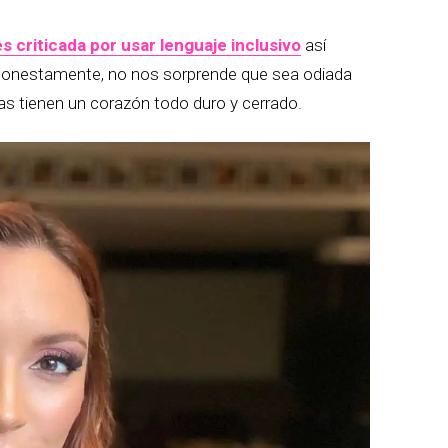
s criticada por usar lenguaje inclusivo
así
onestamente, no nos sorprende que sea odiada
as tienen un corazón todo duro y cerrado.