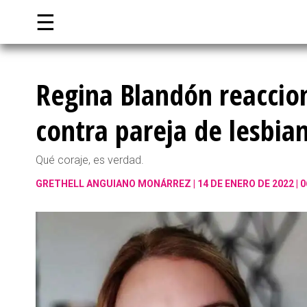
☰
Regina Blandón reaccion
contra pareja de lesbia
Qué coraje, es verdad.
GRETHELL ANGUIANO MONÁRREZ
14 DE ENERO DE 2022 | 