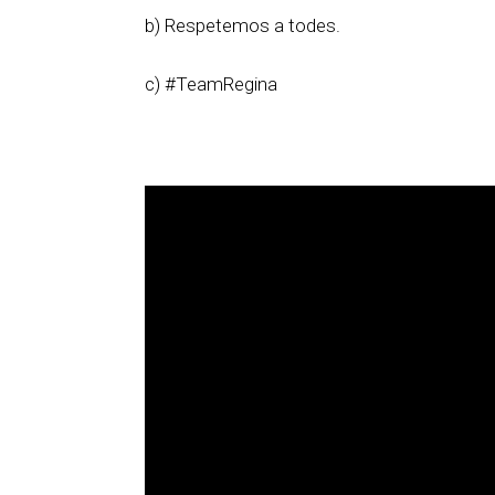
b) Respetemos a todes.
c) #TeamRegina