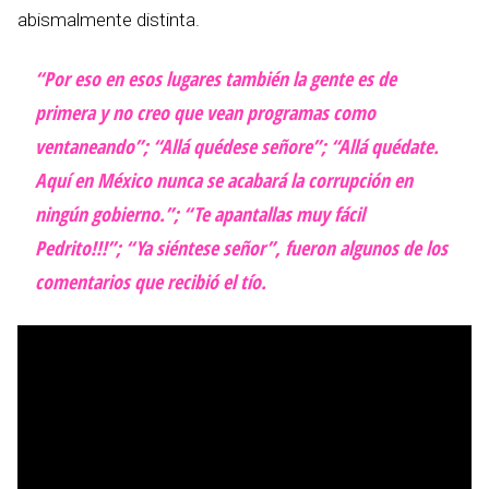
abismalmente distinta.
“Por eso en esos lugares también la gente es de
primera y no creo que vean programas como
ventaneando”; “Allá quédese señore”; “Allá quédate.
Aquí en México nunca se acabará la corrupción en
ningún gobierno.”; “Te apantallas muy fácil
Pedrito!!!”; “Ya siéntese señor”, fueron algunos de los
comentarios que recibió el tío.