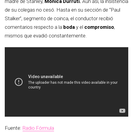
madre de Stanley,
Mónica Durruti.
Aún así, la insistencia
de su colegas no cesó. Hasta en su sección de “Paul
Stalker”, segmento de coinca, el conductor recibió
comentarios respecto a la
boda
y el
compromiso
,
mismos que evadió constantemente.
Fuente:
Radio Fórmula