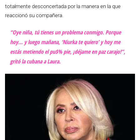
totalmente desconcertada por la manera en la que
reaccionó su compañera.
“Oye niña, tú tienes un problema conmigo. Porque
hoy… y luego mañana, ‘Niurka te quiero’ y hoy me
estás metiendo el pu$% pie, ¡déjame en paz carajo!”,
gritó la cubana a Laura.