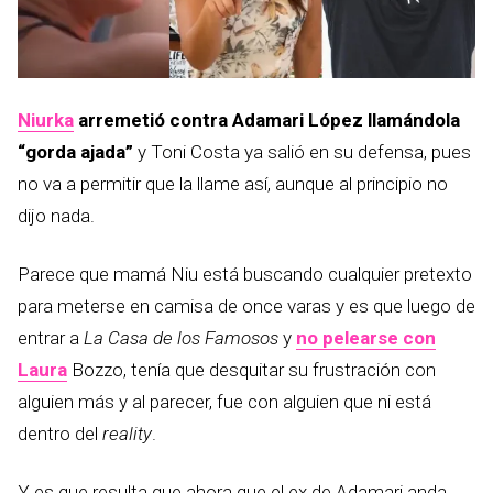
Niurka
arremetió contra Adamari López llamándola
“gorda ajada”
y Toni Costa ya salió en su defensa, pues
no va a permitir que la llame así, aunque al principio no
dijo nada.
Parece que mamá Niu está buscando cualquier pretexto
para meterse en camisa de once varas y es que luego de
entrar a
La Casa de los Famosos
y
no pelearse con
Laura
Bozzo, tenía que desquitar su frustración con
alguien más y al parecer, fue con alguien que ni está
dentro del
reality
.
Y es que resulta que ahora que el ex de Adamari anda