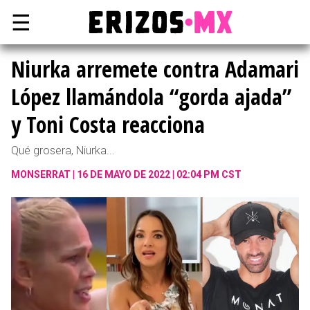
☰
Niurka arremete contra Adamari
López llamándola “gorda ajada”
y Toni Costa reacciona
Qué grosera, Niurka...
MONSERRAT
16 DE MAYO DE 2022 | 02:04 PM CST