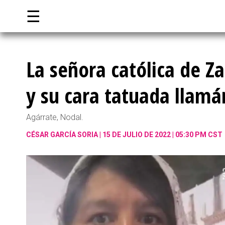
☰
La señora católica de Z
y su cara tatuada llam
Agárrate, Nodal.
CÉSAR GARCÍA SORIA
15 DE JULIO DE 2022 | 05:30 PM CST