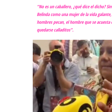
“No es un caballero, ¿qué dice el dicho? Si
Belinda como una mujer de la vida galante,
hombres pecan, el hombre que se acuesta c
quedarse calladitos”.