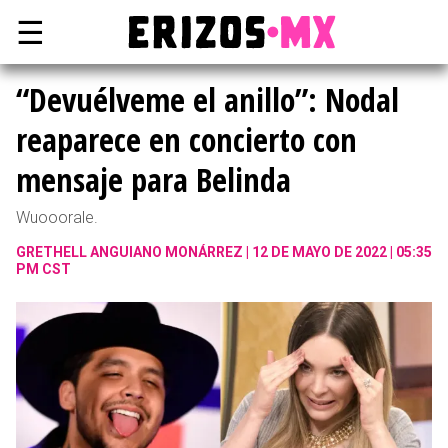
☰
“Devuélveme el anillo”: Nodal
reaparece en concierto con
mensaje para Belinda
Wuooorale.
GRETHELL ANGUIANO MONÁRREZ
12 DE MAYO DE 2022 | 05:35
PM CST