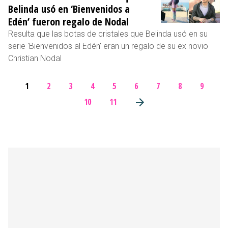
Belinda usó en ‘Bienvenidos a
Edén’ fueron regalo de Nodal
Resulta que las botas de cristales que Belinda usó en su
serie 'Bienvenidos al Edén' eran un regalo de su ex novio
Christian Nodal
1
2
3
4
5
6
7
8
9
10
11