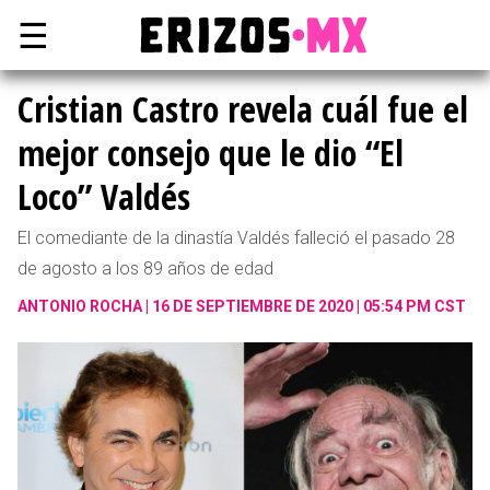
☰
Cristian Castro revela cuál fue el
mejor consejo que le dio “El
Loco” Valdés
El comediante de la dinastía Valdés falleció el pasado 28
de agosto a los 89 años de edad
ANTONIO ROCHA
16 DE SEPTIEMBRE DE 2020 | 05:54 PM CST