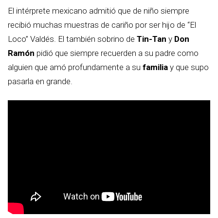
El intérprete mexicano admitió que de niño siempre
recibió muchas muestras de cariño por ser hijo de “El
Loco” Valdés. El también sobrino de
Tin-Tan
y
Don
Ramón
pidió que siempre recuerden a su padre como
alguien que amó profundamente a su
familia
y que supo
pasarla en grande.