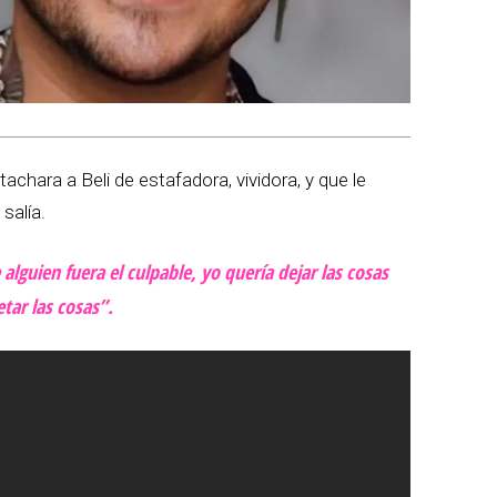
chara a Beli de estafadora, vividora, y que le
salía.
 alguien fuera el culpable, yo quería dejar las cosas
etar las cosas”.