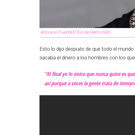
Ahora sí | Fuente El Sol de Hermosillo
Esto lo dijo después de que todo el mundo ta
sacaba el dinero a los hombres con los que 
“Al final yo lo único que nunca quise es que
así porque a veces la gente trata de interpr