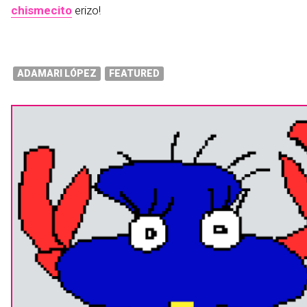
chismecito
erizo!
ADAMARI LÓPEZ
FEATURED