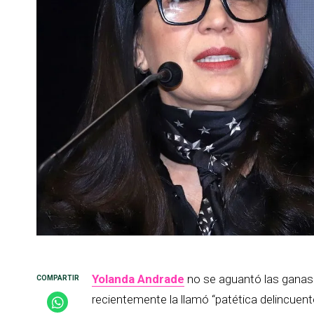
Yolanda Andrade
no se aguantó las ganas 
recientemente la llamó “patética delincuente