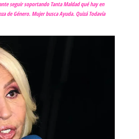
tante seguir soportando Tanta Maldad qué hay en
enza de Género. Mujer busca Ayuda. Quizá Todavía