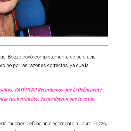
ras, Bozzo cayó completamente de su gracia,
ero no por las razones correctas, ya que la
nsultos. PATÉTICA!! Recordemos que la Delincuente
tar tus berrinches. Ya me dijeron que te están
donde muchos defendían ciegamente a Laura Bozzo,