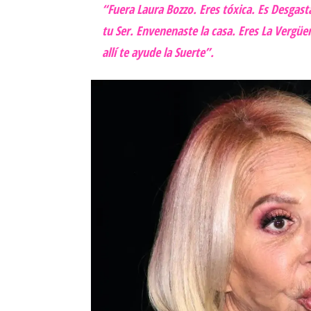
“Fuera Laura Bozzo. Eres tóxica. Es Desgas
tu Ser. Envenenaste la casa. Eres La Vergü
allí te ayude la Suerte”.