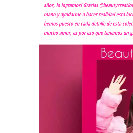
años, lo logramos! Gracias @beautycreatio
mano y ayudarme a hacer realidad esta locu
hemos puesto en cada detalle de esta cole
mucho amor, es por eso que tenemos un gra