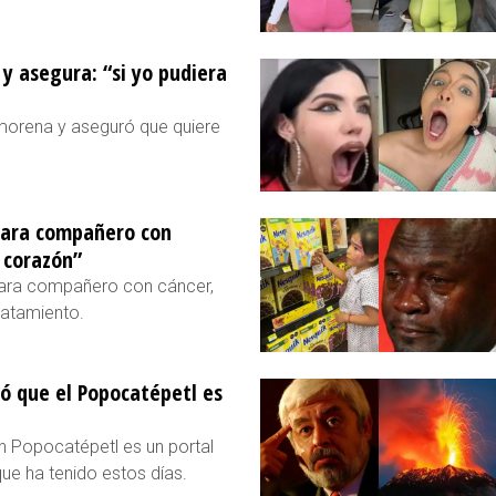
y asegura: “si yo pudiera
 morena y aseguró que quiere
para compañero con
 corazón”
 para compañero con cáncer,
ratamiento.
ló que el Popocatépetl es
n Popocatépetl es un portal
que ha tenido estos días.