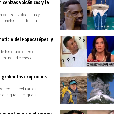
 cenizas volcánicas y la
n cenizas volcánicas y
cachelas" siendo una
noticia del Popocatépetl y
de las erupciones del
terminan diciendo
 grabar las erupciones:
r con su celular las
dicen que es el que se
n moretones en el cuerpo