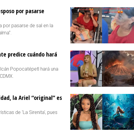
esposo por pasarse
 por pasarse de sal en la
alma".
nte predice cuándo hará
olcán Popocatépetl hará una
a CDMX.
dad, la Ariel “original” es
sticas de 'La Sirenita', pues