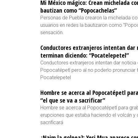
Mi México mágico: Crean michelada con
bautizan como “Popocachelas”
Personas de Puebla crearon la michelada co
usuarios en redes la bautizaron como "Popo
sensación.
Conductores extranjeros intentan dar 
terminan diciendo: “Pocatelepetel”
Conductores extranjeros intentan dar noticia 
Popocatépetl pero al no poderlo pronunciar 
Pocatelepetel
Hombre se acerca al Popocatépetl para
“el que se va a sacrificar”
Hombre se acerca al Popocatépetl para graba
erupciones que estaba haciendo el volcán y 
sacrificará
¿Naim la golpea?: Yeri Mua aparece co