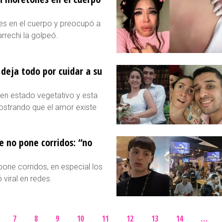
es en el cuerpo y preocupó a
rrechi la golpeó.
 deja todo por cuidar a su
en estado vegetativo y esta
mostrando que el amor existe
e no pone corridos: “no
 pone corridos, en especial los
 viral en redes.
7
8
9
10
11
12
13
14
…