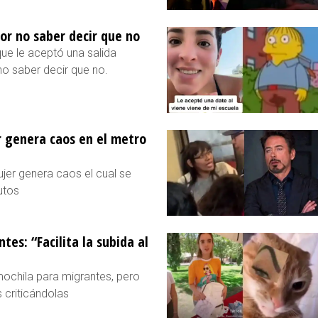
por no saber decir que no
ue le aceptó una salida
 no saber decir que no.
r genera caos en el metro
jer genera caos el cual se
utos
es: “Facilita la subida al
mochila para migrantes, pero
 criticándolas