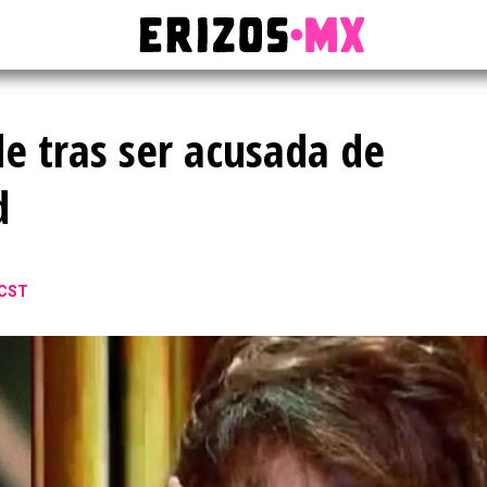
e tras ser acusada de
d
 CST