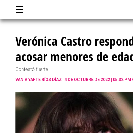
☰
Verónica Castro respond
acosar menores de eda
Contestó fuerte.
VANIA YAFTE RÍOS DÍAZ
4 DE OCTUBRE DE 2022 | 05:32 PM