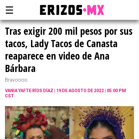
☰
Tras exigir 200 mil pesos por sus
tacos, Lady Tacos de Canasta
reaparece en video de Ana
Bárbara
Bravoooo.
VANIA YAFTE RÍOS DÍAZ
19 DE AGOSTO DE 2022 | 05:00 PM
CST