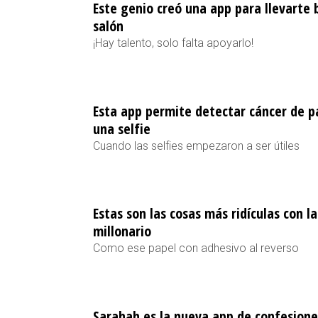
Este genio creó una app para llevarte b
salón
¡Hay talento, solo falta apoyarlo!
Esta app permite detectar cáncer de p
una selfie
Cuando las selfies empezaron a ser útiles
Estas son las cosas más ridículas con l
millonario
Como ese papel con adhesivo al reverso
Sarahah es la nueva app de confesion