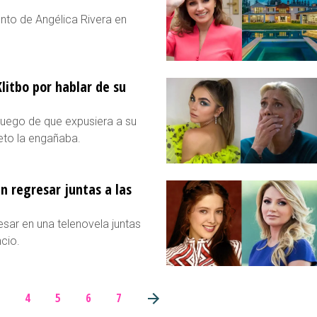
ento de Angélica Rivera en
litbo por hablar de su
 luego de que expusiera a su
eto la engañaba.
n regresar juntas a las
esar en una telenovela juntas
cio.
4
5
6
7