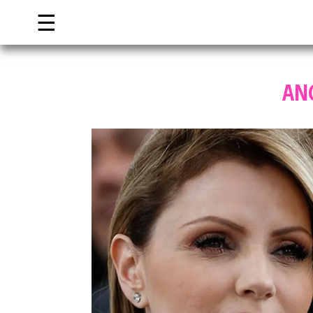
☰
ANG