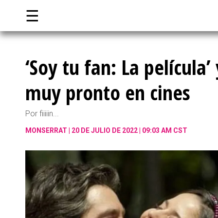
☰
‘Soy tu fan: La película’
muy pronto en cines
Por fiiiiin...
MONSERRAT
20 DE JULIO DE 2022 | 09:03 AM CST