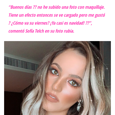
“Buenos días ?? no he subido una foto con maquillaje.
Tiene un efecto entonces se ve cargado pero me gustó
? ¿Cómo va su viernes? ¡Ya casi es navidad! ??”,
comentó Sofía Telch en su foto rubia.