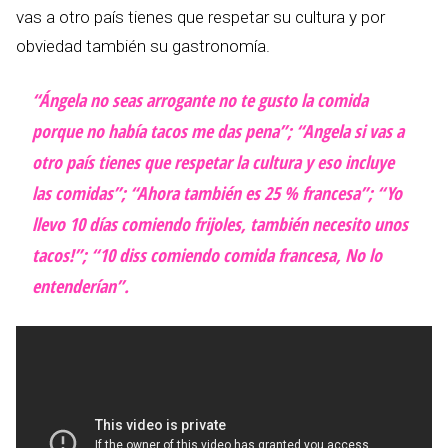
vas a otro país tienes que respetar su cultura y por
obviedad también su gastronomía.
“Ángela no seas arrogante no te gusto la comida
porque no había tacos me das pena”; “Angela si vas a
otro país tienes que respetar la cultura y eso incluye
las comidas”; “Ahora también es 25 % francesa”; “Yo
llevo 10 días comiendo frijoles, también necesito unos
tacos!”; “10 diss comiendo comida francesa, No lo
entenderían”.