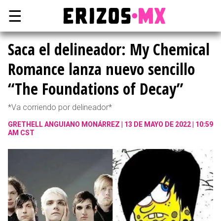
☰
Saca el delineador: My Chemical
Romance lanza nuevo sencillo
“The Foundations of Decay”
*Va corriendo por delineador*
GRETHELL ANGUIANO MONÁRREZ
13 DE MAYO DE 2022 | 10:59
AM CST