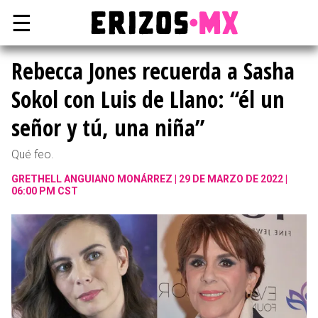
☰
Rebecca Jones recuerda a Sasha
Sokol con Luis de Llano: “él un
señor y tú, una niña”
Qué feo.
GRETHELL ANGUIANO MONÁRREZ
29 DE MARZO DE 2022 |
06:00 PM CST