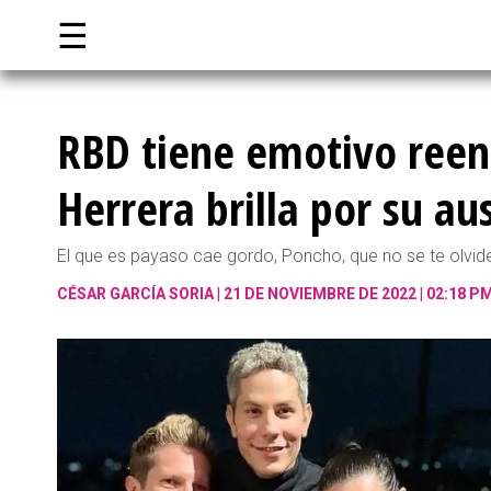
☰
RBD tiene emotivo reen
Herrera brilla por su au
El que es payaso cae gordo, Poncho, que no se te olvid
CÉSAR GARCÍA SORIA
21 DE NOVIEMBRE DE 2022 | 02:18 P