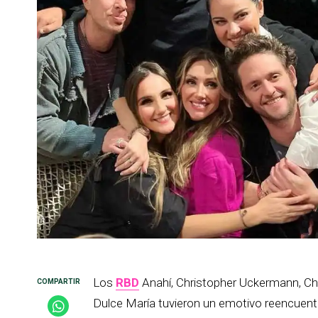
Los
RBD
Anahí, Christopher Uckermann, Chr
Dulce María tuvieron un emotivo reencuentro