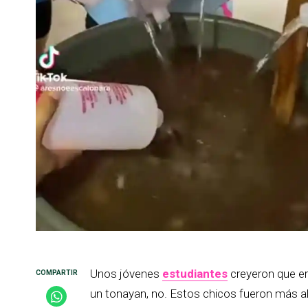
Unos jóvenes
estudiantes
creyeron que er
un tonayan, no. Estos chicos fueron más allá