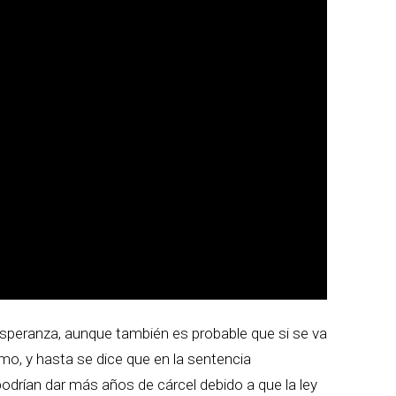
 esperanza, aunque también es probable que si se va
smo, y hasta se dice que en la sentencia
odrían dar más años de cárcel debido a que la ley