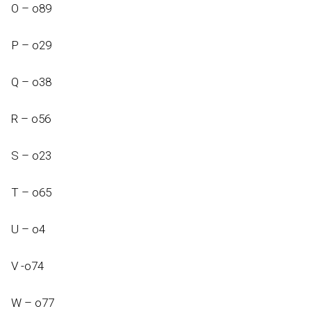
O – o89
P – o29
Q – o38
R – o56
S – o23
T – o65
U – o4
V -o74
W – o77