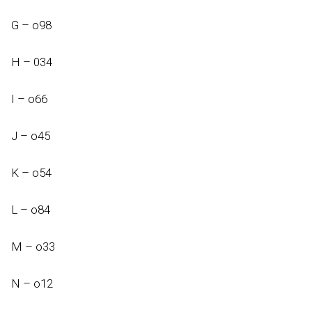
G – o98
H – 034
I – o66
J – o45
K – o54
L – o84
M – o33
N – o12