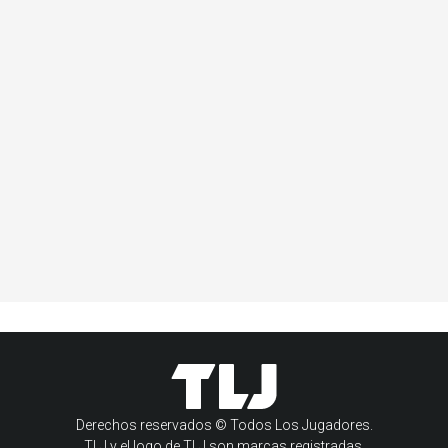
Derechos reservados © Todos Los Jugadores.
TLJ y el logo de TLJ son marcas registradas.