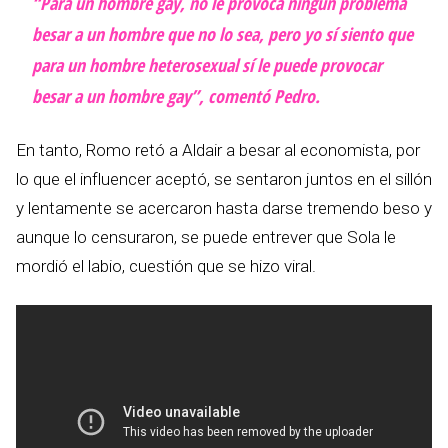
“Para un hombre gay, no le provoca ningún problema
besar a un hombre que no lo sea, pero yo sí siento que
para un hombre heterosexual sí le puede provocar
besar a un hombre gay”, comentó Pedro.
En tanto, Romo retó a Aldair a besar al economista, por
lo que el influencer aceptó, se sentaron juntos en el sillón
y lentamente se acercaron hasta darse tremendo beso y
aunque lo censuraron, se puede entrever que Sola le
mordió el labio, cuestión que se hizo viral.