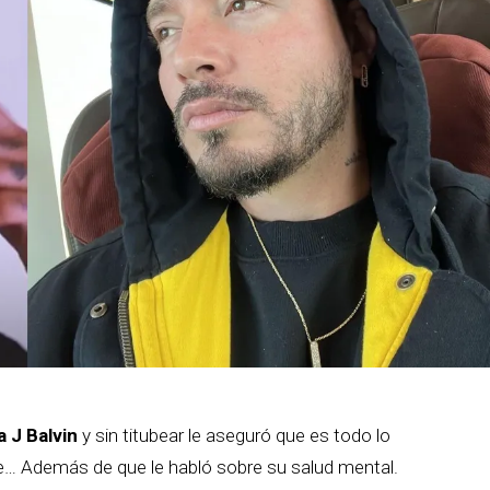
 J Balvin
y sin titubear le aseguró que es todo lo
nde… Además de que le habló sobre su salud mental.