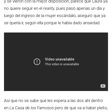
y se vieron con la mejor disposición, parece que Laura ya
no quiere seguir en el
reality
, pues pasó apenas un día y
luego del ingreso de la mujer escándalo, aseguró que ya
se quería ir, según ella porque le había dado ansiedad.
Así que no se sabe qué les espera a las dos ahí dentro
en
La Casa de los Famosos
pero de que va a haber pleito,