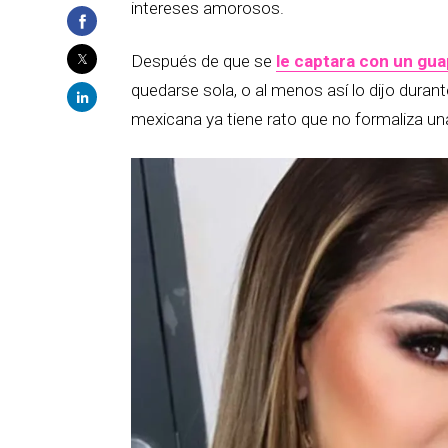
intereses amorosos.
Después de que se
le captara con un gu
quedarse sola, o al menos así lo dijo durant
mexicana ya tiene rato que no formaliza una