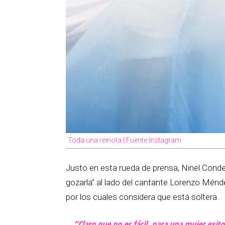
Toda una reinota | Fuente Instagram
Justo en esta rueda de prensa, Ninel Conde
gozarla” al lado del cantante Lorenzo Ménde
por los cuales considera que está soltera.
“Claro que no es fácil, para una mujer exit