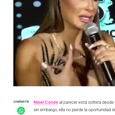
Ninel Conde
al parecer está soltera desd
sin embargo, ella no pierde la oportunidad d