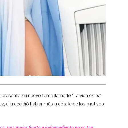
 presentó su nuevo tema llamado “La vida es pa’
z; ella decidió hablar más a detalle de los motivos
osa, una mujer fuerte e independiente no es tan