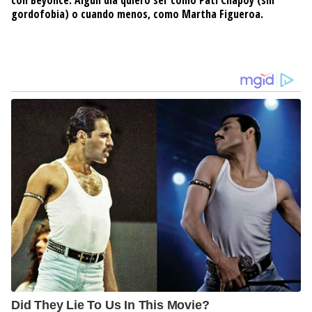
con Beyoncé. Algún día quiero ser como Pati Chapoy (sin
gordofobia) o cuando menos, como Martha Figueroa.