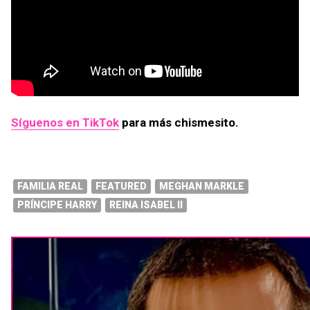
Síguenos en TikTok
para más chismesito.
FAMILIA REAL
FEATURED
MEGHAN MARKLE
PRÍNCIPE HARRY
REINA ISABEL II