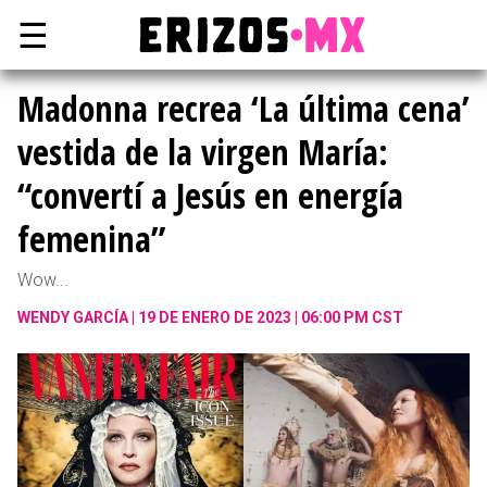
☰
Madonna recrea ‘La última cena’
vestida de la virgen María:
“convertí a Jesús en energía
femenina”
Wow...
WENDY GARCÍA
19 DE ENERO DE 2023 | 06:00 PM CST