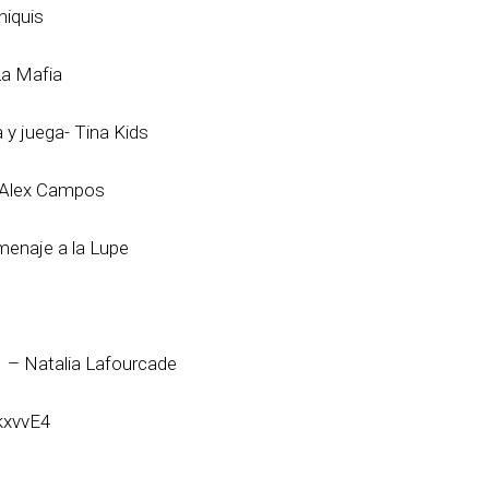
hiquis
La Mafia
 y juega- Tina Kids
 Alex Campos
menaje a la Lupe
1 – Natalia Lafourcade
kxvvE4