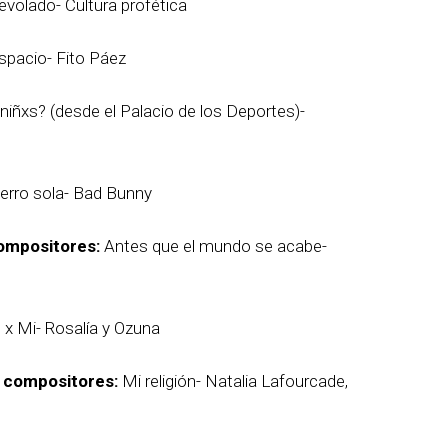
evolado- Cultura profética
spacio- Fito Páez
niñxs? (desde el Palacio de los Deportes)-
perro sola- Bad Bunny
ompositores:
Antes que el mundo se acabe-
u x Mi- Rosalía y Ozuna
s compositores:
Mi religión- Natalia Lafourcade,