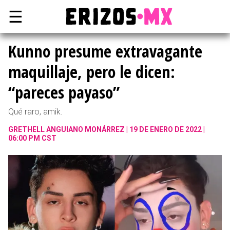
☰
Kunno presume extravagante
maquillaje, pero le dicen:
“pareces payaso”
Qué raro, amik.
GRETHELL ANGUIANO MONÁRREZ
19 DE ENERO DE 2022 |
06:00 PM CST