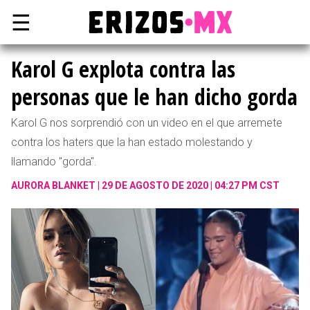
☰
Karol G explota contra las
personas que le han dicho gorda
Karol G nos sorprendió con un video en el que arremete
contra los haters que la han estado molestando y
llamando "gorda".
AURORA BLANKET
29 DE AGOSTO DE 2020 | 04:27 PM CST