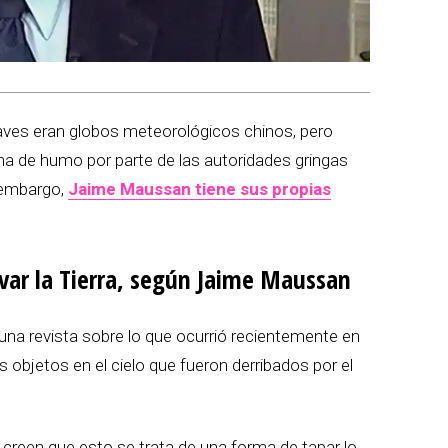
naves eran globos meteorológicos chinos, pero
ina de humo por parte de las autoridades gringas
n embargo,
Jaime Maussan tiene sus propias
lvar la Tierra, según Jaime Maussan
na revista sobre lo que ocurrió recientemente en
 objetos en el cielo que fueron derribados por el
reen que esto se trata de una forma de tapar lo