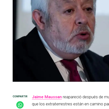
Jaime Maussan
reapareció después de muc
que los extraterrestres están en camino para