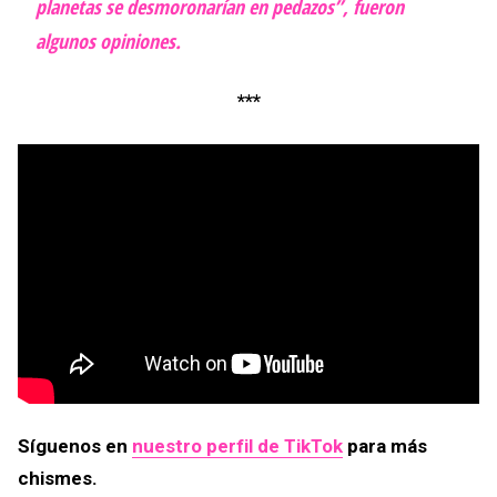
planetas se desmoronarían en pedazos”, fueron
algunos opiniones.
***
Síguenos en
nuestro perfil de TikTok
para más
chismes.