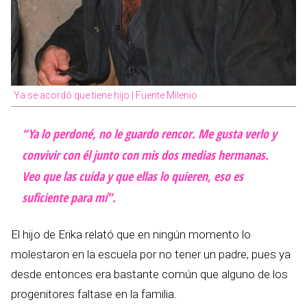
Ya se acordó que tiene hijo | Fuente Milenio
“Ya lo perdoné, no le guardo rencor. Me gusta verlo y
convivir con él junto con mis dos medias hermanas.
Veo que las cuida y que ellas lo quieren, eso es
suficiente para mí”.
El hijo de Erika relató que en ningún momento lo
molestaron en la escuela por no tener un padre, pues ya
desde entonces era bastante común que alguno de los
progenitores faltase en la familia.