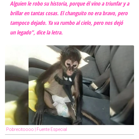
Alguien le robo su historia, porque él vino a triunfar y a
brillar en tantas cosas. El changuito no era bravo, pero
tampoco dejado. Ya va rumbo al cielo, pero nos dejó
un legado”, dice la letra.
Pobrecitoooo | Fuente Especial