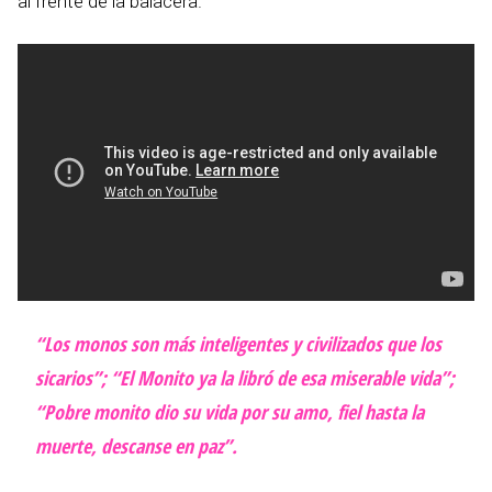
al frente de la balacera.
“Los monos son más inteligentes y civilizados que los
sicarios”; “El Monito ya la libró de esa miserable vida”;
“Pobre monito dio su vida por su amo, fiel hasta la
muerte, descanse en paz”.