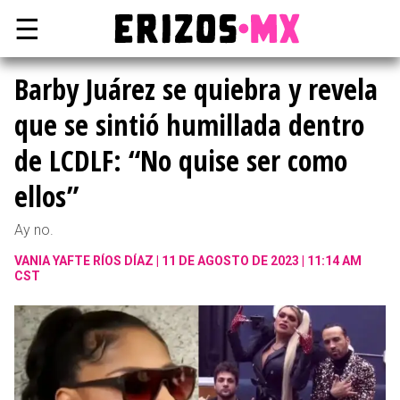
☰
Barby Juárez se quiebra y revela
que se sintió humillada dentro
de LCDLF: “No quise ser como
ellos”
Ay no.
VANIA YAFTE RÍOS DÍAZ
11 DE AGOSTO DE 2023 | 11:14 AM
CST