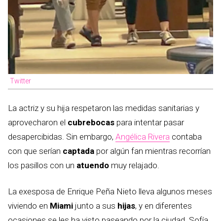
Twitter
La actriz y su hija respetaron las medidas sanitarias y
aprovecharon el
cubrebocas
para intentar pasar
desapercibidas. Sin embargo,
Angélica Rivera
contaba
con que serían
captada
por algún fan mientras recorrían
los pasillos con un
atuendo
muy relajado.
La exesposa de Enrique Peña Nieto lleva algunos meses
viviendo en
Miami
junto a sus
hijas
, y en diferentes
ocasiones se les ha visto paseando por la ciudad. Sofía