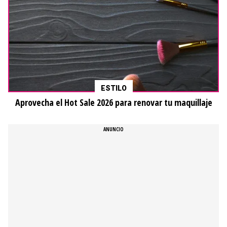
Aviso de privacidad
Tu Cochinito
Viviendo en Casa
Codigo Espagueti
Plumas Atómicas
Cero Cero