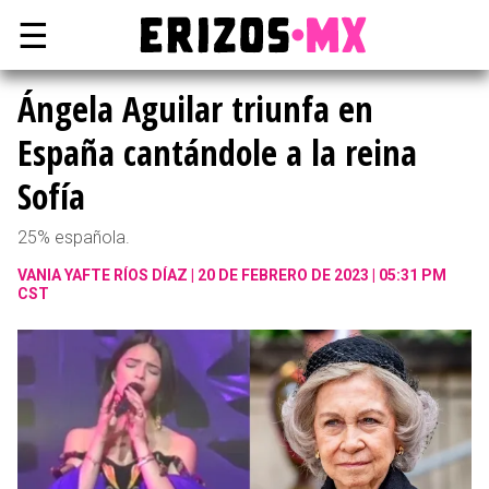
☰
Ángela Aguilar triunfa en
España cantándole a la reina
Sofía
25% española.
VANIA YAFTE RÍOS DÍAZ
20 DE FEBRERO DE 2023 | 05:31 PM
CST